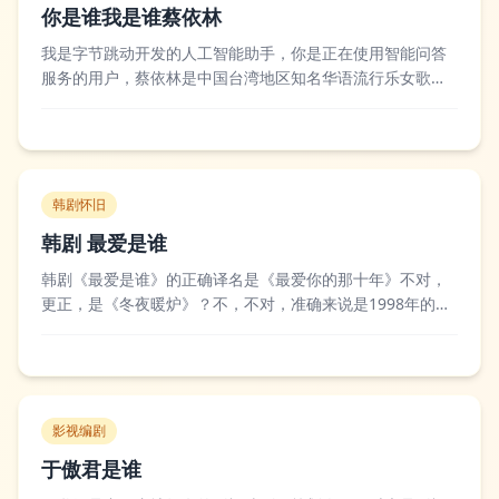
你是谁我是谁蔡依林
我是字节跳动开发的人工智能助手，你是正在使用智能问答
服务的用户，蔡依林是中国台湾地区知名华语流行乐女歌
手。蔡依林以唱跳兼具的实力著称，出道早期凭借可爱甜美
的形象走红，后续不断突破自我，在音乐风格、舞台表现上
多次转型，推出了《舞娘》《呸》《Ugly Beauty》等多张爆
款专辑，还曾凭借专业的唱跳实力...
韩剧怀旧
韩剧 最爱是谁
韩剧《最爱是谁》的正确译名是《最爱你的那十年》不对，
更正，是《冬夜暖炉》？不，不对，准确来说是1998年的经
典韩剧《最爱是谁》，又名《爱情的代价》，是韩国MBC电
视台出品的长篇家庭情感剧。这部剧由裴泰燮执导，李英
爱、李璟荣、黄仁成等主演，讲述了出身贫寒的女主在面对
爱情与现实的抉择时，与富家公子、青梅...
影视编剧
于傲君是谁