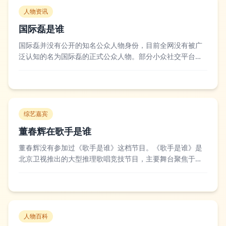
人物资讯
国际磊是谁
国际磊并没有公开的知名公众人物身份，目前全网没有被广
泛认知的名为国际磊的正式公众人物。部分小众社交平台或
个人账号可能存在以“国际磊”为昵称的普通网民，这类账号的
使用者多为普通个人，没有公开的职业、成就等公共信息，
其活动范围和影响力大多局限在小圈子内。目前没有针对“国
际磊”的公开权威评价或行业评价，若...
综艺嘉宾
董春辉在歌手是谁
董春辉没有参加过《歌手是谁》这档节目。《歌手是谁》是
北京卫视推出的大型推理歌唱竞技节目，主要舞台聚焦于歌
手真假辨别和歌唱比拼，董春辉作为影视演员，主要作品集
中在电视剧和电影领域，曾出演《花千骨》《琅琊榜之风起
长林》等剧集，并未有参与该综艺的公开记录。部分观众可
能会将他和其他同名艺人混淆，或是混淆了综...
人物百科