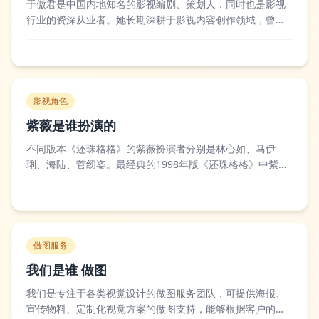
于傲君是中国内地知名的影视编剧、策划人，同时也是影视
行业的资深从业者。她长期深耕于影视内容创作领域，曾参
与《觉醒年代》《理想照耀中国》等多部爆款主旋律剧集的
编剧工作，擅长从真实历史与人文视角出发打磨剧本，让作
品兼具思想性与观赏性，在行业内拥有不错的口碑。不少业
内同行评价她能够精准把握时代题材的创作内...
影视角色
紫薇是谁扮演的
不同版本《还珠格格》的紫薇扮演者分别是林心如、马伊
琍、海陆、菅纫姿。最经典的1998年版《还珠格格》中紫薇
由林心如饰演，她将紫薇温柔才情又带柔弱坚韧的特质演绎
得深入人心，这个版本也是内地观众最熟悉的紫薇形象，
2003年《还珠格格第三部：天上人间》里马伊琍接过了紫薇
的角色，诠释了紫薇婚后的成长与担当，...
做图服务
我们是谁 做图
我们是专注于各类视觉设计的做图服务团队，可提供海报、
宣传物料、定制化视觉方案的做图支持，能够根据客户的需