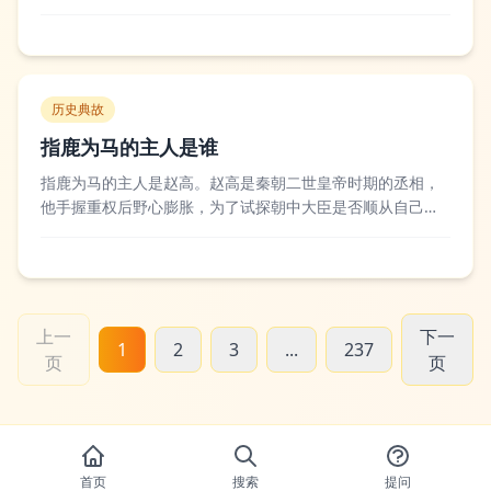
求产出符合场景风格完成各类商用或非商用的图形设计需
求。团队成员多具备多年平面设计、数字媒体艺术相关专业
背景，熟练掌握PS、AI等主流设计软件，能够适配电商主
图、社交媒体配图、品牌VI配套设计等多种...
历史典故
指鹿为马的主人是谁
指鹿为马的主人是赵高。赵高是秦朝二世皇帝时期的丞相，
他手握重权后野心膨胀，为了试探朝中大臣是否顺从自己，
便在朝堂上献上一头鹿却谎称是马，秦二世质疑时，赵高便
询问众大臣，顺从他的大臣附和说是马，不愿附和的大臣则
被赵高日后借机打压。后世对指鹿为马的评价多偏向于批判
赵高的专权跋扈与阴险狡诈，认为这一事件暴...
上一
下一
1
2
3
...
237
页
页
首页
搜索
提问