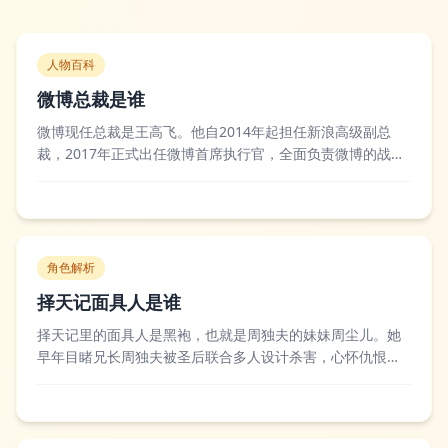
人物百科
微博总裁是谁
微博现任总裁是王高飞。他自2014年起担任新浪高级副总
裁，2017年正式出任微博首席执行官，全面负责微博的战略
规划与日常运营，主导推动了微博在短视频、直播、商业化
变现等领域的多项重要布局，带领微博持续巩固国内社交媒
体头部平台的市场地位。行业内对王高飞的评价多集中在其
敏锐的商业洞察力和高效的执行力上，...
角色解析
择天记面具人是谁
择天记里的面具人是黑袍，也就是周独夫的妹妹周尘儿。她
早年目睹兄长周独夫被圣后联合多人设计杀害，心怀仇恨潜
入魔族成为军师，常年以面具遮脸隐藏身份，凭借远超常人
的智谋多次给人族阵营制造巨大麻烦，还暗中谋划着为兄长
复仇的计划。原著读者和剧版观众都对其真实身份的揭露感
到惊艳，不少人认为黑袍是全剧最具压迫感的...